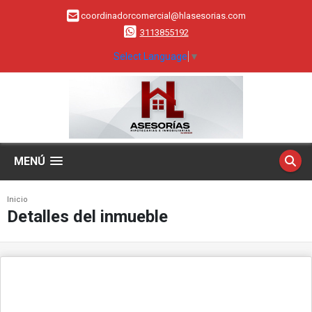
coordinadorcomercial@hlasesorias.com
3113855192
Select Language
▼
MENÚ
Inicio
Detalles del inmueble