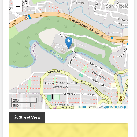
−
200 m
500 ft
Leaflet
| Wasi - ©
OpenStreetMap
Street View