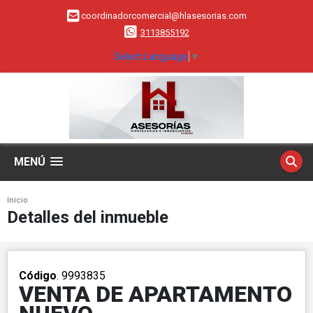
coordinadorcomercial@hlasesorias.com
3113855192
Select Language
▼
MENÚ
Inicio
Detalles del inmueble
Código
. 9993835
VENTA DE APARTAMENTO