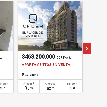
$468.200.000
$2.65
ta
COP
| Venta
APARTAMENTOS EN VENTA
APARTAM
Colombia
Colombi
2
2
año(s)
Área m
Alcobas
Baño(s)
Área m
1
69
2
0
89