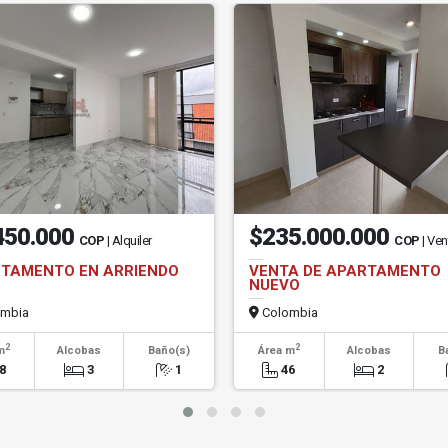
450.000
$235.000.000
COP
| Alquiler
COP
| Ven
TAMENTO EN ARRIENDO
VENTA DE APARTAMENTO
NUEVO
mbia
Colombia
2
2
m
Alcobas
Baño(s)
Área m
Alcobas
B
8
3
1
46
2