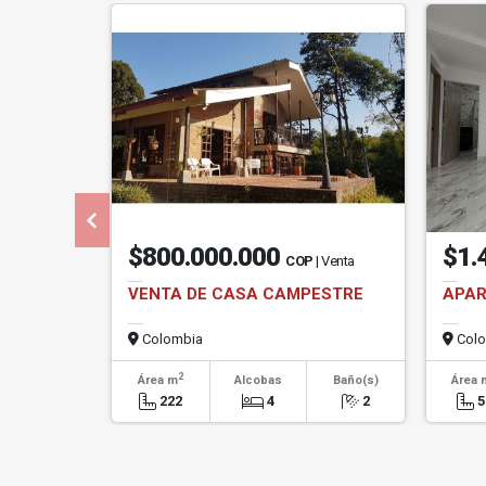
$800.000.000
$1.
COP
| Venta
VENTA DE CASA CAMPESTRE
APAR
Colombia
Colo
2
Área m
Alcobas
Baño(s)
Área 
222
4
2
5