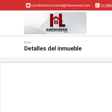
coordinadorcomercial@hlasesorias.com
311385
Inicio
Detalles del inmueble