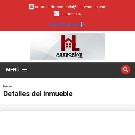
coordinadorcomercial@hlasesorias.com
3113855192
Select Language
▼
MENÚ
Inicio
Detalles del inmueble