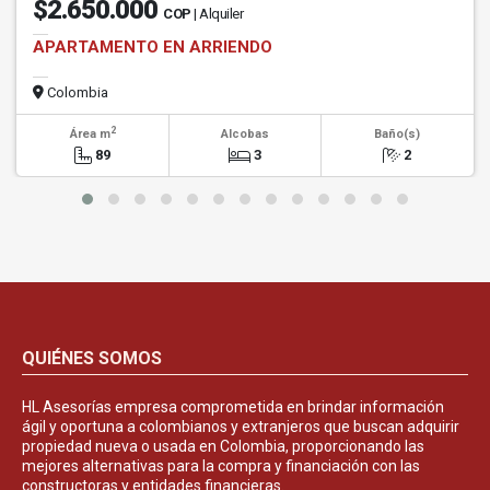
$2.650.000
COP
| Alquiler
APARTAMENTO EN ARRIENDO
Colombia
2
Área m
Alcobas
Baño(s)
89
3
2
QUIÉNES SOMOS
HL Asesorías empresa comprometida en brindar información
ágil y oportuna a colombianos y extranjeros que buscan adquirir
propiedad nueva o usada en Colombia, proporcionando las
mejores alternativas para la compra y financiación con las
constructoras y entidades financieras.