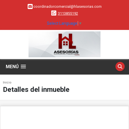
coordinadorcomercial@hlasesorias.com
3113855192
Select Language
▼
MENÚ
Inicio
Detalles del inmueble