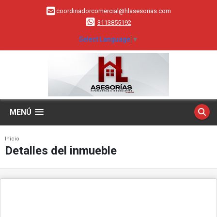
coordinadorcomercial@hlasesorias.com
3113855192
Select Language
▼
MENÚ
Inicio
Detalles del inmueble