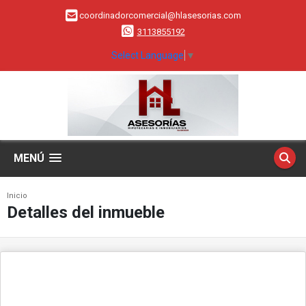
coordinadorcomercial@hlasesorias.com
3113855192
Select Language
▼
MENÚ
Inicio
Detalles del inmueble