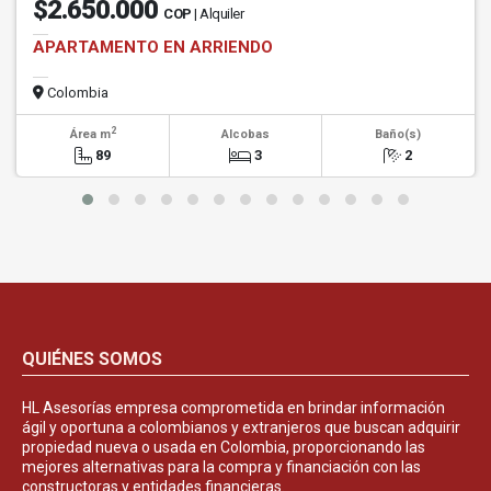
$2.650.000
COP
| Alquiler
APARTAMENTO EN ARRIENDO
Colombia
2
Área m
Alcobas
Baño(s)
89
3
2
QUIÉNES SOMOS
HL Asesorías empresa comprometida en brindar información
ágil y oportuna a colombianos y extranjeros que buscan adquirir
propiedad nueva o usada en Colombia, proporcionando las
mejores alternativas para la compra y financiación con las
constructoras y entidades financieras.