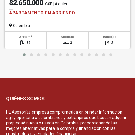
$2.650.000
COP
| Alquiler
APARTAMENTO EN ARRIENDO
Colombia
2
Área m
Alcobas
Baño(s)
89
3
2
QUIÉNES SOMOS
HL Asesorías empresa comprometida en brindar información
ágil y oportuna a colombianos y extranjeros que buscan adquirir
propiedad nueva o usada en Colombia, proporcionando las
mejores alternativas para la compra y financiación con las
constructoras y entidades financieras.