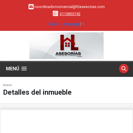
coordinadorcomercial@hlasesorias.com
3113855192
Select Language
▼
MENÚ
Inicio
Detalles del inmueble