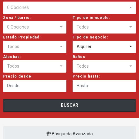
0 Opciones
Zona / barrio:
Tipo de inmueble:
0 Opciones
Todos
Estado Propiedad:
Tipo de negocio:
Todos
Alquiler
Alcobas:
Baños:
Todos
Todos
Precio desde:
Precio hasta:
BUSCAR
Búsqueda Avanzada