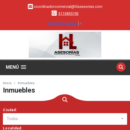
coordinadorcomercial@hlasesorias.com
3113855192
Select Language
▼
MENÚ
Inicio
Inmuebles
Inmuebles
Ciudad:
Todos
Localidad: