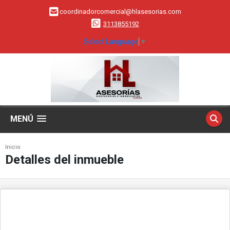
coordinadorcomercial@hlasesorias.com
3113855192
Select Language
▼
MENÚ
Inicio
Detalles del inmueble